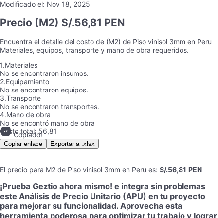
Modificado el:
Nov 18, 2025
Precio
(M2) S/.56,81 PEN
Encuentra el detalle del costo de
(M2)
de
Piso vinisol 3mm
en
Peru
Materiales, equipos, transporte y mano de obra requeridos.
1.
Materiales
No se encontraron insumos.
2.
Equipamiento
No se encontraron equipos.
3.
Transporte
No se encontraron transportes.
4.
Mano de obra
No se encontró mano de obra
Costo total:
56,81
Copiado!
Copiar enlace
Exportar a .xlsx
El precio para
M2
de
Piso vinisol 3mm
en
Peru
es
:
S/.56,81
PEN
¡Prueba Geztio ahora mismo! e integra sin problemas
este Análisis de Precio Unitario (APU) en tu proyecto
para mejorar su funcionalidad. Aprovecha esta
herramienta poderosa para optimizar tu trabajo y lograr