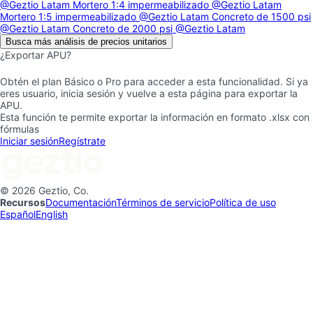
@Geztio Latam
Mortero 1:4 impermeabilizado
@Geztio Latam
Mortero 1:5 impermeabilizado
@Geztio Latam
Concreto de 1500 psi
@Geztio Latam
Concreto de 2000 psi
@Geztio Latam
Busca más análisis de precios unitarios
¿Exportar APU?
Obtén el plan Básico o Pro para acceder a esta funcionalidad. Si ya
eres usuario, inicia sesión y vuelve a esta página para exportar la
APU.
Esta función te permite exportar la información en formato .xlsx con
fórmulas
Iniciar sesión
Regístrate
© 2026 Geztio, Co.
Recursos
Documentación
Términos de servicio
Política de uso
Español
English