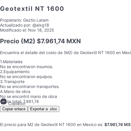
Geotextil NT 1600
Propietario:
Geztio Latam
Actualizado por:
@alxg18
Modificado el:
Nov 18, 2025
Precio
(M2) $7.961,74 MXN
Encuentra el detalle del costo de
(M2)
de
Geotextil NT 1600
en
Mex
1.
Materiales
No se encontraron insumos.
2.
Equipamiento
No se encontraron equipos.
3.
Transporte
No se encontraron transportes.
4.
Mano de obra
No se encontró mano de obra
Costo total:
7.961,74
Copiado!
Copiar enlace
Exportar a .xlsx
El precio para
M2
de
Geotextil NT 1600
en
Mexico
es
:
$7.961,74
MX