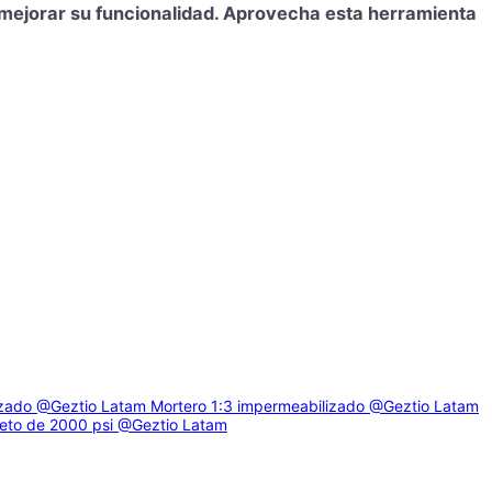
a mejorar su funcionalidad. Aprovecha esta herramienta
izado
@Geztio Latam
Mortero 1:3 impermeabilizado
@Geztio Latam
eto de 2000 psi
@Geztio Latam