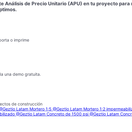
te Análisis de Precio Unitario (APU) en tu proyecto par
óptimos.
porta o imprime
da una demo gratuita.
yectos de construcción
@Geztio Latam
Mortero 1:5
@Geztio Latam
Mortero 1:2 impermeabil
bilizado
@Geztio Latam
Concreto de 1500 psi
@Geztio Latam
Concr