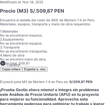
Modificado el:
Nov 18, 2025
Precio
(M3) S/.509,87 PEN
Encuentra el detalle del costo de
(M3)
de
Mortero 1:4
en
Peru
Materiales, equipos, transporte y mano de obra requeridos.
1.
Materiales
No se encontraron insumos.
2.
Equipamiento
No se encontraron equipos.
3.
Transporte
No se encontraron transportes.
4.
Mano de obra
No se encontró mano de obra
Costo total:
509,87
Copiado!
Copiar enlace
Exportar a .xlsx
El precio para
M3
de
Mortero 1:4
en
Peru
es
:
S/.509,87
PEN
¡Prueba Geztio ahora mismo! e integra sin problemas
este Análisis de Precio Unitario (APU) en tu proyecto
para mejorar su funcionalidad. Aprovecha esta
herramienta poderosa para optimizar tu trabajo y lograr