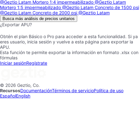
@Geztio Latam
Mortero 1:4 impermeabilizado
@Geztio Latam
Mortero 1:5 impermeabilizado
@Geztio Latam
Concreto de 1500 psi
@Geztio Latam
Concreto de 2000 psi
@Geztio Latam
Busca más análisis de precios unitarios
¿Exportar APU?
Obtén el plan Básico o Pro para acceder a esta funcionalidad. Si ya
eres usuario, inicia sesión y vuelve a esta página para exportar la
APU.
Esta función te permite exportar la información en formato .xlsx con
fórmulas
Iniciar sesión
Regístrate
© 2026 Geztio, Co.
Recursos
Documentación
Términos de servicio
Política de uso
Español
English