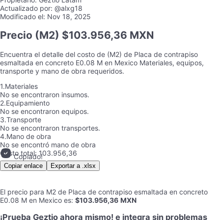
Actualizado por:
@alxg18
Modificado el:
Nov 18, 2025
Precio
(M2) $103.956,36 MXN
Encuentra el detalle del costo de
(M2)
de
Placa de contrapiso
esmaltada en concreto E0.08 M
en
Mexico
Materiales, equipos,
transporte y mano de obra requeridos.
1.
Materiales
No se encontraron insumos.
2.
Equipamiento
No se encontraron equipos.
3.
Transporte
No se encontraron transportes.
4.
Mano de obra
No se encontró mano de obra
Costo total:
103.956,36
Copiado!
Copiar enlace
Exportar a .xlsx
El precio para
M2
de
Placa de contrapiso esmaltada en concreto
E0.08 M
en
Mexico
es
:
$103.956,36
MXN
¡Prueba Geztio ahora mismo! e integra sin problemas