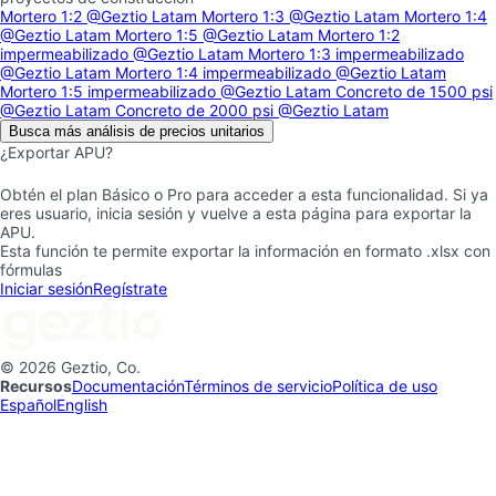
Mortero 1:2
@Geztio Latam
Mortero 1:3
@Geztio Latam
Mortero 1:4
@Geztio Latam
Mortero 1:5
@Geztio Latam
Mortero 1:2
impermeabilizado
@Geztio Latam
Mortero 1:3 impermeabilizado
@Geztio Latam
Mortero 1:4 impermeabilizado
@Geztio Latam
Mortero 1:5 impermeabilizado
@Geztio Latam
Concreto de 1500 psi
@Geztio Latam
Concreto de 2000 psi
@Geztio Latam
Busca más análisis de precios unitarios
¿Exportar APU?
Obtén el plan Básico o Pro para acceder a esta funcionalidad. Si ya
eres usuario, inicia sesión y vuelve a esta página para exportar la
APU.
Esta función te permite exportar la información en formato .xlsx con
fórmulas
Iniciar sesión
Regístrate
© 2026 Geztio, Co.
Recursos
Documentación
Términos de servicio
Política de uso
Español
English