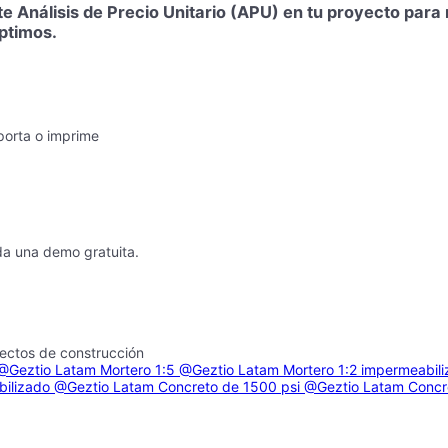
te Análisis de Precio Unitario (APU) en tu proyecto par
óptimos.
porta o imprime
da una demo gratuita.
yectos de construcción
@Geztio Latam
Mortero 1:5
@Geztio Latam
Mortero 1:2 impermeabil
bilizado
@Geztio Latam
Concreto de 1500 psi
@Geztio Latam
Concr