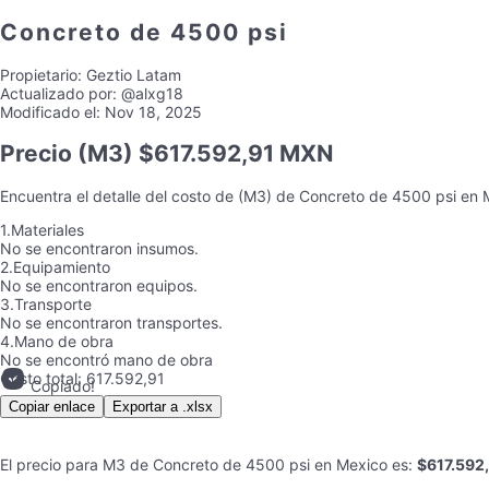
Concreto de 4500 psi
Propietario:
Geztio Latam
Actualizado por:
@alxg18
Modificado el:
Nov 18, 2025
Precio
(M3) $617.592,91 MXN
Encuentra el detalle del costo de
(M3)
de
Concreto de 4500 psi
en
M
1.
Materiales
No se encontraron insumos.
2.
Equipamiento
No se encontraron equipos.
3.
Transporte
No se encontraron transportes.
4.
Mano de obra
No se encontró mano de obra
Costo total:
617.592,91
Copiado!
Copiar enlace
Exportar a .xlsx
El precio para
M3
de
Concreto de 4500 psi
en
Mexico
es
:
$617.592