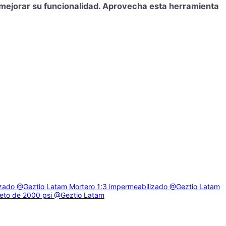
a mejorar su funcionalidad. Aprovecha esta herramienta
izado
@Geztio Latam
Mortero 1:3 impermeabilizado
@Geztio Latam
eto de 2000 psi
@Geztio Latam