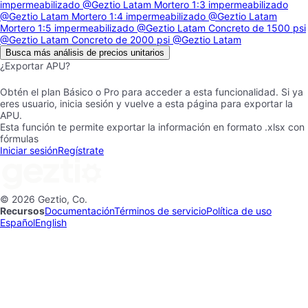
impermeabilizado
@Geztio Latam
Mortero 1:3 impermeabilizado
@Geztio Latam
Mortero 1:4 impermeabilizado
@Geztio Latam
Mortero 1:5 impermeabilizado
@Geztio Latam
Concreto de 1500 psi
@Geztio Latam
Concreto de 2000 psi
@Geztio Latam
Busca más análisis de precios unitarios
¿Exportar APU?
Obtén el plan Básico o Pro para acceder a esta funcionalidad. Si ya
eres usuario, inicia sesión y vuelve a esta página para exportar la
APU.
Esta función te permite exportar la información en formato .xlsx con
fórmulas
Iniciar sesión
Regístrate
© 2026 Geztio, Co.
Recursos
Documentación
Términos de servicio
Política de uso
Español
English