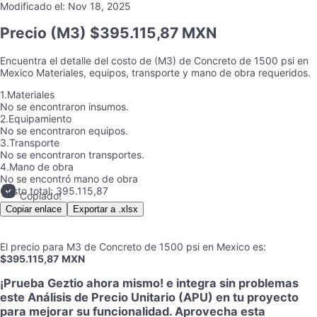
Modificado el:
Nov 18, 2025
Precio
(M3) $395.115,87 MXN
Encuentra el detalle del costo de
(M3)
de
Concreto de 1500 psi
en
Mexico
Materiales, equipos, transporte y mano de obra requeridos.
1.
Materiales
No se encontraron insumos.
2.
Equipamiento
No se encontraron equipos.
3.
Transporte
No se encontraron transportes.
4.
Mano de obra
No se encontró mano de obra
Costo total:
395.115,87
Copiado!
Copiar enlace
Exportar a .xlsx
El precio para
M3
de
Concreto de 1500 psi
en
Mexico
es
:
$395.115,87
MXN
¡Prueba Geztio ahora mismo! e integra sin problemas
este Análisis de Precio Unitario (APU) en tu proyecto
para mejorar su funcionalidad. Aprovecha esta