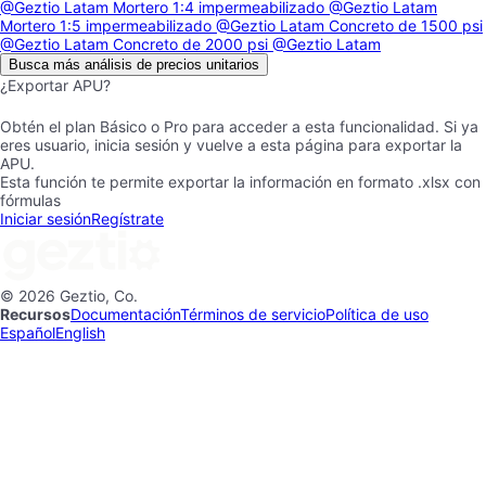
@Geztio Latam
Mortero 1:4 impermeabilizado
@Geztio Latam
Mortero 1:5 impermeabilizado
@Geztio Latam
Concreto de 1500 psi
@Geztio Latam
Concreto de 2000 psi
@Geztio Latam
Busca más análisis de precios unitarios
¿Exportar APU?
Obtén el plan Básico o Pro para acceder a esta funcionalidad. Si ya
eres usuario, inicia sesión y vuelve a esta página para exportar la
APU.
Esta función te permite exportar la información en formato .xlsx con
fórmulas
Iniciar sesión
Regístrate
© 2026 Geztio, Co.
Recursos
Documentación
Términos de servicio
Política de uso
Español
English