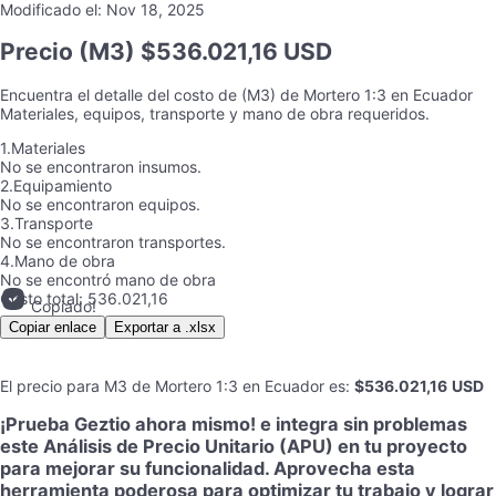
Modificado el:
Nov 18, 2025
Precio
(M3) $536.021,16 USD
Encuentra el detalle del costo de
(M3)
de
Mortero 1:3
en
Ecuador
Materiales, equipos, transporte y mano de obra requeridos.
1.
Materiales
No se encontraron insumos.
2.
Equipamiento
No se encontraron equipos.
3.
Transporte
No se encontraron transportes.
4.
Mano de obra
No se encontró mano de obra
Costo total:
536.021,16
Copiado!
Copiar enlace
Exportar a .xlsx
El precio para
M3
de
Mortero 1:3
en
Ecuador
es
:
$536.021,16
USD
¡Prueba Geztio ahora mismo! e integra sin problemas
este Análisis de Precio Unitario (APU) en tu proyecto
para mejorar su funcionalidad. Aprovecha esta
herramienta poderosa para optimizar tu trabajo y lograr