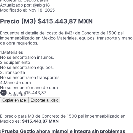
Actualizado por:
@alxg18
Modificado el:
Nov 18, 2025
Precio
(M3) $415.443,87 MXN
Encuentra el detalle del costo de
(M3)
de
Concreto de 1500 psi
impermeabilizado
en
Mexico
Materiales, equipos, transporte y mano
de obra requeridos.
1.
Materiales
No se encontraron insumos.
2.
Equipamiento
No se encontraron equipos.
3.
Transporte
No se encontraron transportes.
4.
Mano de obra
No se encontró mano de obra
Costo total:
415.443,87
Copiado!
Copiar enlace
Exportar a .xlsx
El precio para
M3
de
Concreto de 1500 psi impermeabilizado
en
Mexico
es
:
$415.443,87
MXN
¡Prueba Geztio ahora mismo! e integra sin problemas