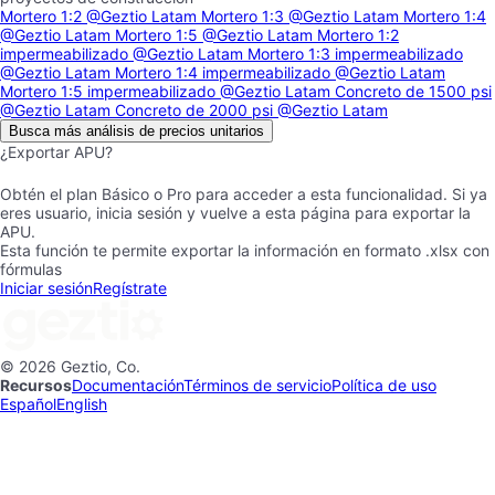
Mortero 1:2
@Geztio Latam
Mortero 1:3
@Geztio Latam
Mortero 1:4
@Geztio Latam
Mortero 1:5
@Geztio Latam
Mortero 1:2
impermeabilizado
@Geztio Latam
Mortero 1:3 impermeabilizado
@Geztio Latam
Mortero 1:4 impermeabilizado
@Geztio Latam
Mortero 1:5 impermeabilizado
@Geztio Latam
Concreto de 1500 psi
@Geztio Latam
Concreto de 2000 psi
@Geztio Latam
Busca más análisis de precios unitarios
¿Exportar APU?
Obtén el plan Básico o Pro para acceder a esta funcionalidad. Si ya
eres usuario, inicia sesión y vuelve a esta página para exportar la
APU.
Esta función te permite exportar la información en formato .xlsx con
fórmulas
Iniciar sesión
Regístrate
© 2026 Geztio, Co.
Recursos
Documentación
Términos de servicio
Política de uso
Español
English