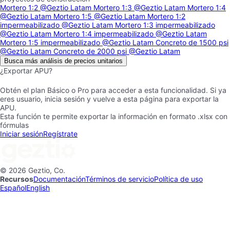
Mortero 1:2
@Geztio Latam
Mortero 1:3
@Geztio Latam
Mortero 1:4
@Geztio Latam
Mortero 1:5
@Geztio Latam
Mortero 1:2
impermeabilizado
@Geztio Latam
Mortero 1:3 impermeabilizado
@Geztio Latam
Mortero 1:4 impermeabilizado
@Geztio Latam
Mortero 1:5 impermeabilizado
@Geztio Latam
Concreto de 1500 psi
@Geztio Latam
Concreto de 2000 psi
@Geztio Latam
Busca más análisis de precios unitarios
¿Exportar APU?
Obtén el plan Básico o Pro para acceder a esta funcionalidad. Si ya
eres usuario, inicia sesión y vuelve a esta página para exportar la
APU.
Esta función te permite exportar la información en formato .xlsx con
fórmulas
Iniciar sesión
Regístrate
© 2026 Geztio, Co.
Recursos
Documentación
Términos de servicio
Política de uso
Español
English