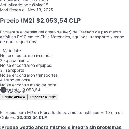
Actualizado por:
@alxg18
Modificado el:
Nov 18, 2025
Precio
(M2) $2.053,54 CLP
Encuentra el detalle del costo de
(M2)
de
Fresado de pavimento
asfáltico E=10 cm
en
Chile
Materiales, equipos, transporte y mano
de obra requeridos.
1.
Materiales
No se encontraron insumos.
2.
Equipamiento
No se encontraron equipos.
3.
Transporte
No se encontraron transportes.
4.
Mano de obra
No se encontró mano de obra
Costo total:
2.053,54
Copiado!
Copiar enlace
Exportar a .xlsx
El precio para
M2
de
Fresado de pavimento asfáltico E=10 cm
en
Chile
es
:
$2.053,54
CLP
¡Prueba Geztio ahora mismo! e integra sin problemas