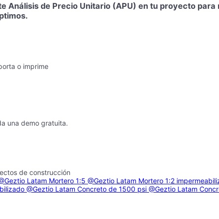
te Análisis de Precio Unitario (APU) en tu proyecto par
óptimos.
porta o imprime
da una demo gratuita.
yectos de construcción
@Geztio Latam
Mortero 1:5
@Geztio Latam
Mortero 1:2 impermeabil
bilizado
@Geztio Latam
Concreto de 1500 psi
@Geztio Latam
Concr