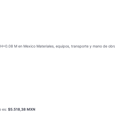
M
a H=0.08 M
en
Mexico
Materiales, equipos, transporte y mano de obr
o
es
:
$5.518,38
MXN