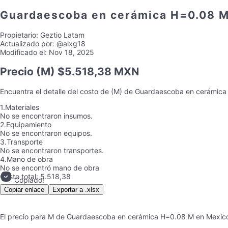
Guardaescoba en cerámica H=0.08 
Propietario:
Geztio Latam
Actualizado por:
@alxg18
Modificado el:
Nov 18, 2025
Precio
(M) $5.518,38 MXN
Encuentra el detalle del costo de
(M)
de
Guardaescoba en cerámic
1.
Materiales
No se encontraron insumos.
2.
Equipamiento
No se encontraron equipos.
3.
Transporte
No se encontraron transportes.
4.
Mano de obra
No se encontró mano de obra
Costo total:
5.518,38
Copiado!
Copiar enlace
Exportar a .xlsx
El precio para
M
de
Guardaescoba en cerámica H=0.08 M
en
Mexic