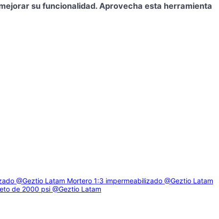
a mejorar su funcionalidad. Aprovecha esta herramienta
izado
@Geztio Latam
Mortero 1:3 impermeabilizado
@Geztio Latam
eto de 2000 psi
@Geztio Latam